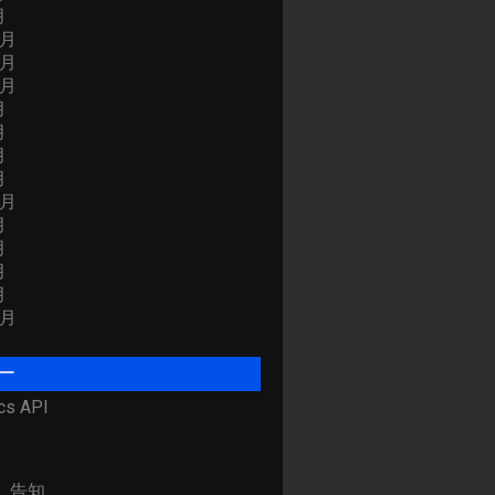
月
2月
1月
0月
月
月
月
月
2月
月
月
月
月
0月
ー
cs API
、告知