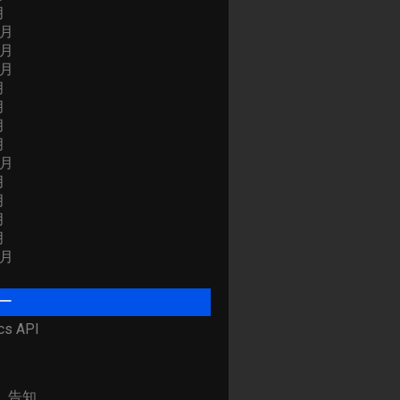
月
2月
1月
0月
月
月
月
月
2月
月
月
月
月
0月
ー
cs API
、告知