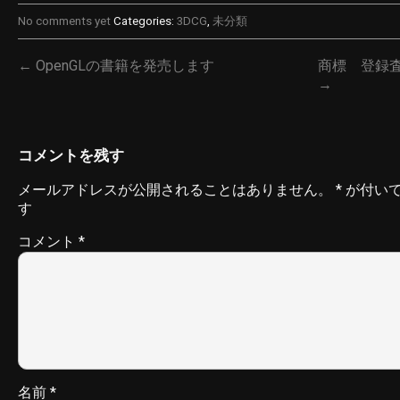
No comments yet
Categories:
3DCG
,
未分類
← OpenGLの書籍を発売します
商標 登録
→
コメントを残す
メールアドレスが公開されることはありません。
*
が付い
す
コメント
*
名前
*