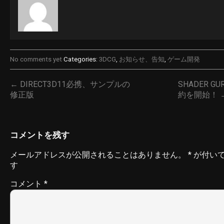
No comments yet
Categories:
3DCG
,
お知らせ、告知
,
ゲーム開発
← DIRECT3D11必携、サンプルの
SHADER GU
修正版
約を開始！ 
コメントを残す
メールアドレスが公開されることはありません。
*
が付い
す
コメント
*