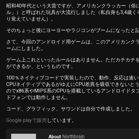
昭和40年代という大昔ですが、アメリカンクラッカー（俗
ル」）と呼ばれた玩具が大流行しました（私自身も3,4歳
り覚えていません）。
そのちょっと後にヨーヨーやラジコンがブームになったと
さて、今回のアンドロイド用ゲームは、このアメリカンク
ームにしました。
ゲーム上これといったルールはありません。ただカチカチ
ができるか、というものです。
100％ネイティブコードで実装したので、動作、反応は速
CPUネイティブであるがゆえにCPU差異を吸収できないと
のでx86系やMIPS系のCPUを搭載しているアンドロイド
ドフォンでは動作しません。
コード、グラフィック、サウンドは自分で作成しました。
Google playで販売
しています。
Northbrain
About