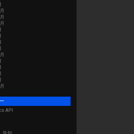
月
2月
1月
0月
月
月
月
月
2月
月
月
月
月
0月
ー
cs API
、告知