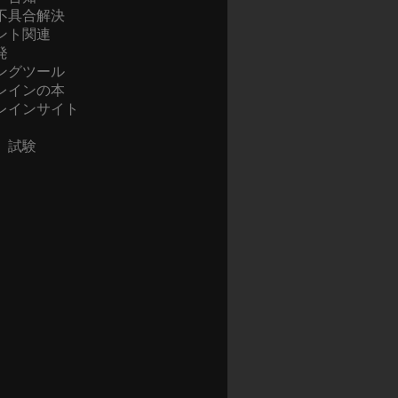
不具合解決
ント関連
発
ングツール
レインの本
レインサイト
、試験