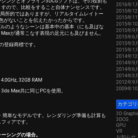
シングとオフライン3DCGソフトは、その役割も
2016年1
ますので、比較をすること自体ナンセンスです。
2015年1
、局所的ではありますが、リアルタイムレイトー
2015年1
遜色がないことを伝えたかったからです。
2015年1
ンプルのようなシーンは基本中の基本（にも及ばな
2015年9
 Maxが通常こなす表現の足元にも及びません。
2015年6
2015年3
Inc.の登録商標です。
2015年1
2014年1
2014年9
2014年6
2014年3
K 4.0GHz, 32GB RAM
2012年9
2009年1
ds Max共に同じPCを使用。
カテゴリ
3D Graphi
・簡単なモデルです。レンダリング準備も計算も
3DCG
スフィアです。
GPU
VR
レーシングの場合。
お知らせ