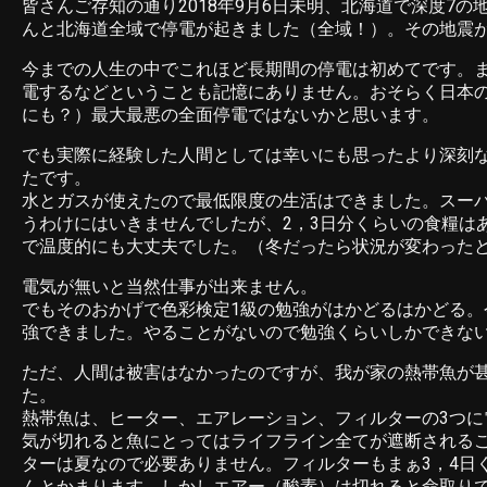
皆さんご存知の通り2018年9月6日未明、北海道で深度7の
んと北海道全域で停電が起きました（全域！）。その地震
今までの人生の中でこれほど長期間の停電は初めてです。
電するなどということも記憶にありません。おそらく日本
にも？）最大最悪の全面停電ではないかと思います。
でも実際に経験した人間としては幸いにも思ったより深刻
たです。
水とガスが使えたので最低限度の生活はできました。スー
うわけにはいきませんでしたが、2，3日分くらいの食糧は
で温度的にも大丈夫でした。（冬だったら状況が変わった
電気が無いと当然仕事が出来ません。
でもそのおかげで色彩検定1級の勉強がはかどるはかどる。
強できました。やることがないので勉強くらいしかできな
ただ、人間は被害はなかったのですが、我が家の熱帯魚が
た。
熱帯魚は、ヒーター、エアレーション、フィルターの3つに
気が切れると魚にとってはライフライン全てが遮断される
ターは夏なので必要ありません。フィルターもまぁ3，4日
んとかまります。しかしエアー（酸素）は切れると命取り