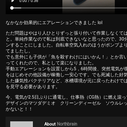
なかなか効果的にエアレーションできました lol
ただ問題はやはり人ひとりずっと張り付いて作業しなくて
と。単純作業なので私は到底できないなと思ったので、30
ンすることにしました。自転車空気入れのほうがポンプよ
てましたし。
でも意外にも子供が「魚を殺すわけにはいかん！」とか言
ってくれたので、私として楽になりました。
手動エアレーションを設置しから5，6時間後、突然電気が
をはじめその他設備が稼働し一安心です。でも死滅した好
した嫌気性バクテリアなど、水槽環境が元に戻ったわけで
を見守る必要があります。
今、電気が2.5日ぶりに通電し、仕事熱（CG熱）に燃え滾
デザインのマツダデミオ クリーンディーゼル ソウルレ
かないと！！
Northbrain
About